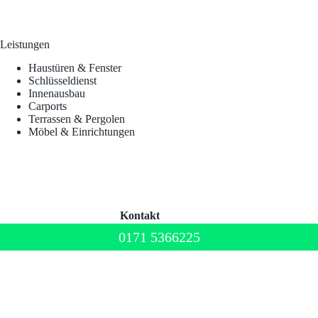
Leistungen
Haustüren & Fenster
Schlüsseldienst
Innenausbau
Carports
Terrassen & Pergolen
Möbel & Einrichtungen
Kontakt
0171 5366225‬
Telefon:
0171 5366225‬
Adresse:
Timo Müller
Jahnstraße 3